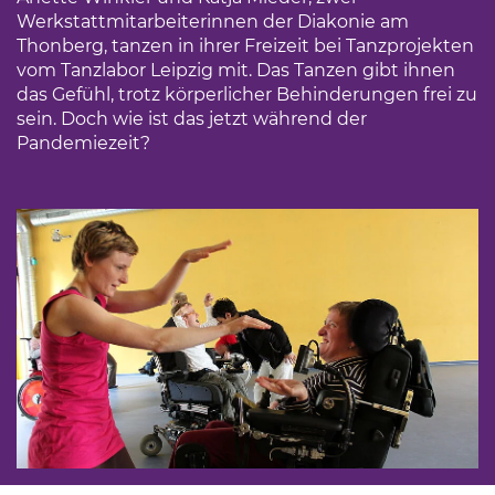
Werkstattmitarbeiterinnen der Diakonie am
Thonberg, tanzen in ihrer Freizeit bei Tanzprojekten
vom Tanzlabor Leipzig mit. Das Tanzen gibt ihnen
das Gefühl, trotz körperlicher Behinderungen frei zu
sein. Doch wie ist das jetzt während der
Pandemiezeit?