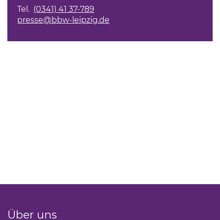
Tel.
(0341) 41 37-789
presse@bbw-leipzig.de
Über uns