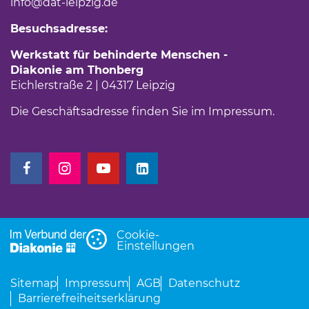
info
@dat-leipzig.de
Besuchsadresse:
Werkstatt für behinderte Menschen -
Diakonie am Thonberg
Eichlerstraße 2 | 04317 Leipzig
Die Geschäftsadresse finden Sie im
Impressum
.
(Link öffnet einen neuen Tab)
(Link öffnet einen neuen Tab)
(Link öffnet einen neuen Tab)
(Link öffnet einen neuen Tab)
Cookie-
Einstellungen
Sitemap
Impressum
AGB
Datenschutz
Barrierefreiheitserklärung