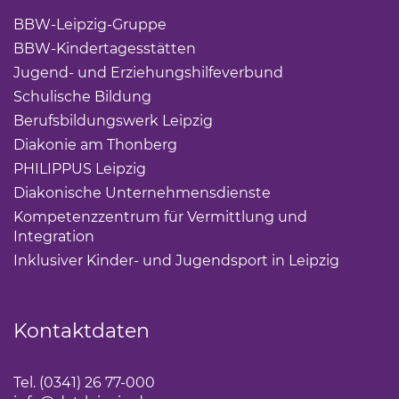
BBW-Leipzig-Gruppe
(Link öffnet einen neuen Tab)
BBW-Kindertagesstätten
(Link öffnet einen neuen Ta
Jugend- und Erziehungshilfeverbund
(Link öffnet ei
Schulische Bildung
(Link öffnet einen neuen Tab)
Berufsbildungswerk Leipzig
(Link öffnet einen neuen 
Diakonie am Thonberg
(Link öffnet einen neuen Tab)
PHILIPPUS Leipzig
(Link öffnet einen neuen Tab)
Diakonische Unternehmensdienste
(Link öffnet eine
Kompetenzzentrum für Vermittlung und
Integration
(Link öffnet einen neuen Tab)
Inklusiver Kinder- und Jugendsport in Leipzig
(Link öf
Kontaktdaten
Tel. (0341) 26 77-000