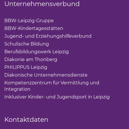
Unternehmensverbund
BBW-Leipzig-Gruppe
(Link öffnet einen neuen Tab)
BBW-Kindertagesstätten
(Link öffnet einen neuen Ta
Jugend- und Erziehungshilfeverbund
(Link öffnet ei
Schulische Bildung
(Link öffnet einen neuen Tab)
Berufsbildungswerk Leipzig
(Link öffnet einen neuen 
Diakonie am Thonberg
(Link öffnet einen neuen Tab)
PHILIPPUS Leipzig
(Link öffnet einen neuen Tab)
Diakonische Unternehmensdienste
(Link öffnet eine
Kompetenzzentrum für Vermittlung und
Integration
(Link öffnet einen neuen Tab)
Inklusiver Kinder- und Jugendsport in Leipzig
(Link öf
Kontaktdaten