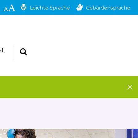
Leichte Sprache
Gebärdensprache
st