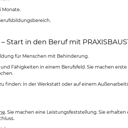
i Monate.
erufsbildungsbereich.
 – Start in den Beruf mit PRAXISBAU
ildung für Menschen mit Behinderung.
nd Fähigkeiten in einem Berufsfeld. Sie machen erste
ochen.
z zu finden: In der Werkstatt oder auf einem Außenarbei
ine
(Link öffnet einen neuen Tab)
. Sie machen eine Leistungsfeststellung. Sie erhalten 
hluss.