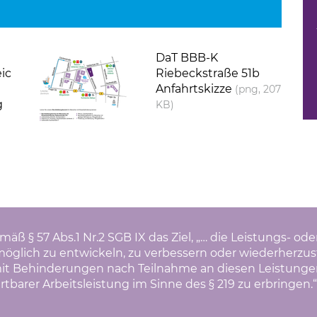
(Link öffnet einen neuen Tab)
DaT BBB-K
ic
Riebeckstraße 51b
t
Anfahrtskizze
(png, 207
g
KB)
mäß § 57 Abs.1 Nr.2 SGB IX das Ziel, „… die Leistungs- 
glich zu entwickeln, zu verbessern oder wiederherzustel
t Behinderungen nach Teilnahme an diesen Leistungen i
tbarer Arbeitsleistung im Sinne des § 219 zu erbringen.“