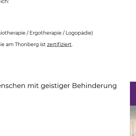
ich:
iotherapie / Ergotherapie / Logopädie)
nie am Thonberg ist
zertifiziert
(Link öffnet einen neuen 
.
enschen mit geistiger Behinderung