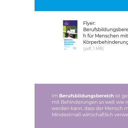
(Link öffnet einen neuen Tab)
Flyer:
Berufsbildungsbere
h für Menschen mi
Körperbehinderun
(pdf, 1 MB)
Im
Berufsbildungsbereich
ist ge
mit Behinderungen so weit wie mö
werden kann, dass der Mensch mi
Mindestmaß wirtschaftlich verwer