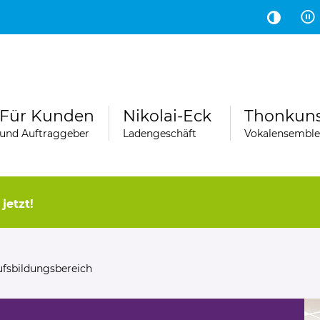
Hauptinhalt
Fußbereich
Für Kunden
Nikolai-Eck
Thonkun
und Auftraggeber
Ladengeschäft
Vokalensemble
jetzt!
ufsbildungsbereich