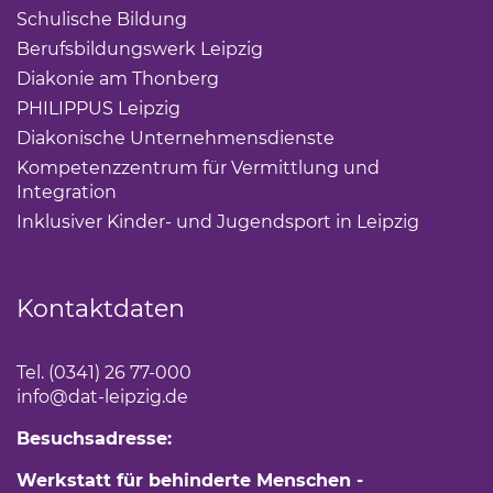
Schulische Bildung
(Link öffnet einen neuen Tab)
Berufsbildungswerk Leipzig
(Link öffnet einen neuen 
Diakonie am Thonberg
(Link öffnet einen neuen Tab)
PHILIPPUS Leipzig
(Link öffnet einen neuen Tab)
Diakonische Unternehmensdienste
(Link öffnet eine
Kompetenzzentrum für Vermittlung und
Integration
(Link öffnet einen neuen Tab)
Inklusiver Kinder- und Jugendsport in Leipzig
(Link öf
Kontaktdaten
Tel. (0341) 26 77-000
info
@dat-leipzig.de
Besuchsadresse:
Werkstatt für behinderte Menschen -