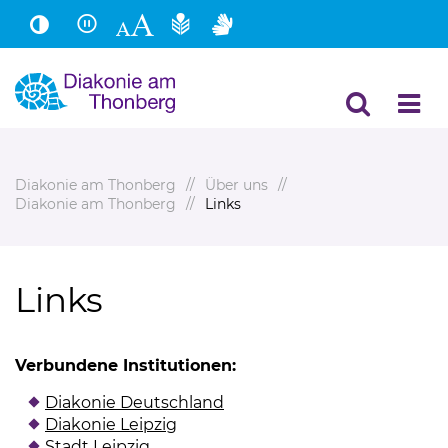
Hauptinhalt
Fußbereich
Diakonie am Thonberg
Über uns
Diakonie am Thonberg
Links
Links
Verbundene Institutionen:
Diakonie Deutschland
(Link öffnet einen neuen Ta
Diakonie Leipzig
(Link öffnet einen neuen Tab)
Stadt Leipzig
(Link öffnet einen neuen Tab)