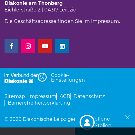
Diakonie am Thonberg
Eichlerstraße 2 | 04317 Leipzig
Die Geschäftsadresse finden Sie im
Impressum
.
(Link öffnet einen neuen Tab)
(Link öffnet einen neuen Tab)
(Link öffnet einen neuen Tab)
(Link öffnet einen neuen Tab)
Cookie-
Einstellungen
Sitemap
Impressum
AGB
Datenschutz
Barrierefreiheitserklärung
offene
© 2026 Diakonische Leipziger gGmbH
(Link öffnet einen neu
Stellen