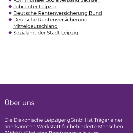
Kommunaler Sozialverband Sachsen
(Link öffnet 
Jobcenter Leipzig
(Link öffnet einen neuen Tab)
Deutsche Rentenversicherung Bund
(Link öffnet
Deutsche Rentenversicherung
Mitteldeutschland
(Link öffnet einen neuen Tab)
Sozialamt der Stadt Leipzig
(Link öffnet einen neu
Über uns
Die Diakonische Leipziger gGmbH ist Träger einer
anerkannten Werkstatt für behinderte Menschen