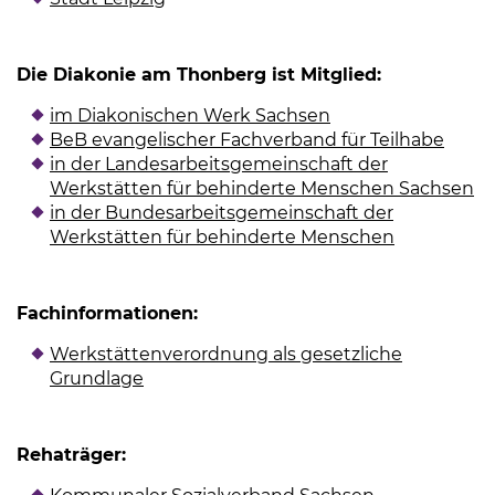
Die Diakonie am Thonberg ist Mitglied:
im Diakonischen Werk Sachsen
(Link öffnet einen
BeB evangelischer Fachverband für Teilhabe
(Link
in der Landesarbeitsgemeinschaft der
Werkstätten für behinderte Menschen Sachsen
(L
in der Bundesarbeitsgemeinschaft der
Werkstätten für behinderte Menschen
(Link öffne
Fachinformationen:
Werkstättenverordnung als gesetzliche
Grundlage
(Link öffnet einen neuen Tab)
Rehaträger: