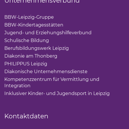
Unternehmensverbund
BBW-Leipzig-Gruppe
(Link öffnet einen neuen Tab)
BBW-Kindertagesstätten
(Link öffnet einen neuen Ta
Jugend- und Erziehungshilfeverbund
(Link öffnet ei
Schulische Bildung
(Link öffnet einen neuen Tab)
Berufsbildungswerk Leipzig
(Link öffnet einen neuen 
Diakonie am Thonberg
(Link öffnet einen neuen Tab)
PHILIPPUS Leipzig
(Link öffnet einen neuen Tab)
Diakonische Unternehmensdienste
(Link öffnet eine
Kompetenzzentrum für Vermittlung und
Integration
(Link öffnet einen neuen Tab)
Inklusiver Kinder- und Jugendsport in Leipzig
(Link öf
Kontaktdaten