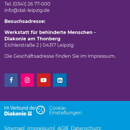
Tel. (0341) 26 77-000
info
@dat-leipzig.de
Besuchsadresse:
Werkstatt für behinderte Menschen -
Diakonie am Thonberg
Eichlerstraße 2 | 04317 Leipzig
Die Geschäftsadresse finden Sie im
Impressum
.
(Link öffnet einen neuen Tab)
(Link öffnet einen neuen Tab)
(Link öffnet einen neuen Tab)
(Link öffnet einen neuen Tab)
Cookie-
Einstellungen
Sitemap
Impressum
AGB
Datenschutz