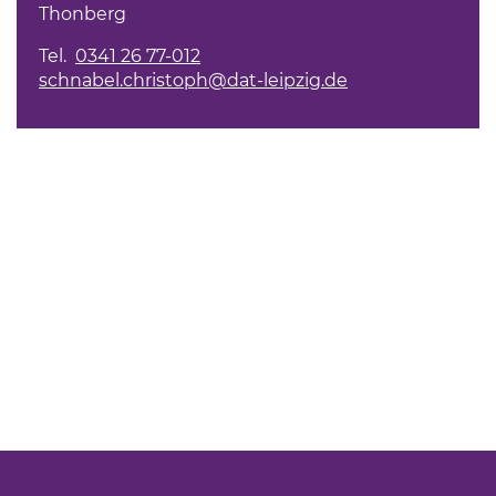
Thonberg
Tel.
0341 26 77-012
schnabel.christoph@dat-leipzig.de