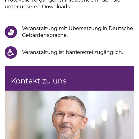
unter unseren
Downloads
(Link öffnet einen neuen Ta
.
Veranstaltung mit Übersetzung in Deutsche
Gebärdensprache.
Veranstaltung ist barrierefrei zugänglich.
Kontakt zu uns