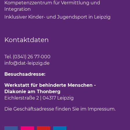
Kompetenzzentrum für Vermittlung und
Integration
(Link öffnet einen neuen Tab)
Inklusiver Kinder- und Jugendsport in Leipzig
(Link öf
Kontaktdaten
Tel. (0341) 26 77-000
info
@dat-leipzig.de
Besuchsadresse:
Werkstatt für behinderte Menschen -
Diakonie am Thonberg
Eichlerstraße 2 | 04317 Leipzig
Die Geschäftsadresse finden Sie im
Impressum
.