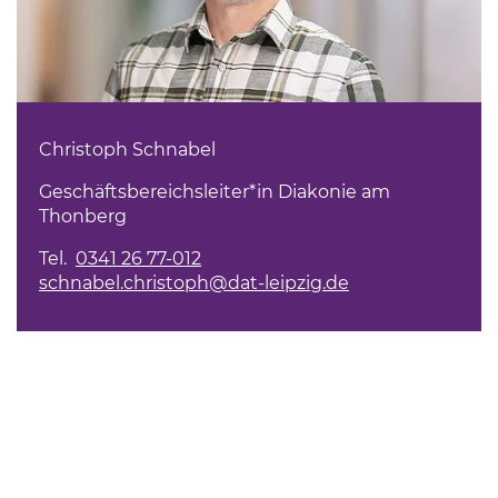
Christoph Schnabel
Geschäftsbereichsleiter*in Diakonie am
Thonberg
Tel.
0341 26 77-012
schnabel.christoph@dat-leipzig.de