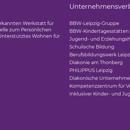
Unternehmensver
erkannten Werkstatt für
BBW-Leipzig-Gruppe
(Lin
elle zum Persönlichen
BBW-Kindertagesstätten
Unterstütztes Wohnen für
Jugend- und Erziehungsh
Schulische Bildung
(Link 
Berufsbildungswerk Leipz
Diakonie am Thonberg
(Li
PHILIPPUS Leipzig
(Link ö
Diakonische Unternehme
Kompetenzzentrum für Ve
Inklusiver Kinder- und Ju