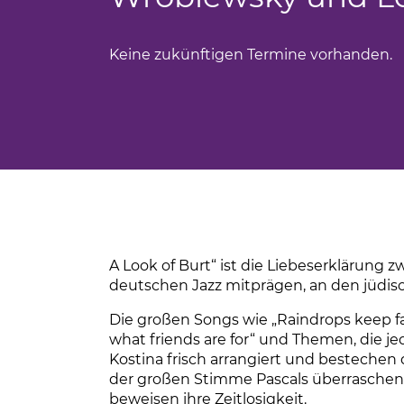
cling
Keine zukünftigen Termine vorhanden.
flege
A Look of Burt“ ist die Liebeserklärung z
deutschen Jazz mitprägen, an den jüdis
Die großen Songs wie „Raindrops keep fal
uck
what friends are for“ und Themen, die j
Kostina frisch arrangiert und besteche
der großen Stimme Pascals überraschen
beweisen ihre Zeitlosigkeit.