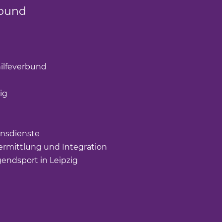
bund
k öffnet einen neuen Tab)
(Link öffnet einen neuen Tab)
ilfeverbund
(Link öffnet einen neuen Tab)
öffnet einen neuen Tab)
ig
(Link öffnet einen neuen Tab)
nk öffnet einen neuen Tab)
ffnet einen neuen Tab)
nsdienste
(Link öffnet einen neuen Tab)
rmittlung und Integration
(Link öffnet einen neuen Tab
gendsport in Leipzig
(Link öffnet einen neuen Tab)