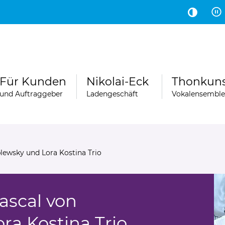
Hauptinhalt
Fußbereich
Für Kunden
Nikolai-Eck
Thonkun
und Auftraggeber
Ladengeschäft
Vokalensemble
blewsky und Lora Kostina Trio
Pascal von
a Kostina Trio