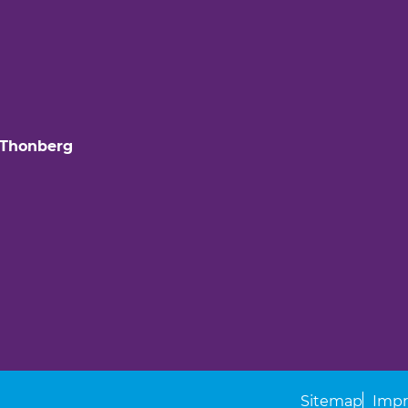
 Thonberg
Sitemap
Imp