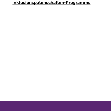
Inklusionspatenschaften-Programms
(Link öff
.
 Tab)