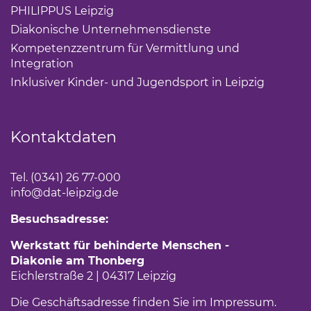
PHILIPPUS Leipzig
(Link öffnet einen neuen Tab)
Diakonische Unternehmensdienste
(Link öffnet eine
Kompetenzzentrum für Vermittlung und
Integration
(Link öffnet einen neuen Tab)
Inklusiver Kinder- und Jugendsport in Leipzig
(Link öf
Kontaktdaten
Tel. (0341) 26 77-000
info
@dat-leipzig.de
Besuchsadresse:
Werkstatt für behinderte Menschen -
Diakonie am Thonberg
Eichlerstraße 2 | 04317 Leipzig
Die Geschäftsadresse finden Sie im
Impressum
.