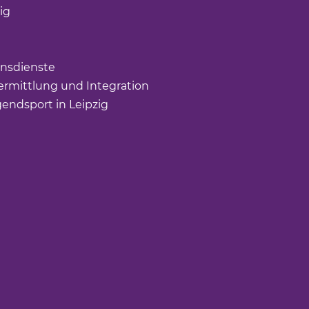
ig
(Link öffnet einen neuen Tab)
nk öffnet einen neuen Tab)
ffnet einen neuen Tab)
nsdienste
(Link öffnet einen neuen Tab)
rmittlung und Integration
(Link öffnet einen neuen Tab
gendsport in Leipzig
(Link öffnet einen neuen Tab)