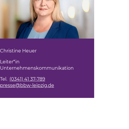
Christine Heuer
Leiter*in
Unternehmenskommunikation
Tel.
(0341) 41 37-789
presse@bbw-leipzig.de