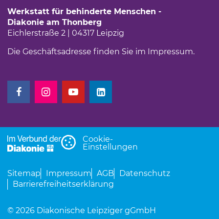
Werkstatt für behinderte Menschen -
Diakonie am Thonberg
Eichlerstraße 2 | 04317 Leipzig
Die Geschäftsadresse finden Sie im
Impressum
.
(Link öffnet einen neuen Tab)
(Link öffnet einen neuen Tab)
(Link öffnet einen neuen Tab)
(Link öffnet einen neuen Tab)
Cookie-
Einstellungen
Sitemap
Impressum
AGB
Datenschutz
Barrierefreiheitserklärung
© 2026 Diakonische Leipziger gGmbH