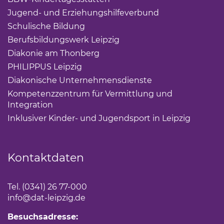
Jugend- und Erziehungshilfeverbund
(Link öffnet ei
Schulische Bildung
(Link öffnet einen neuen Tab)
Berufsbildungswerk Leipzig
(Link öffnet einen neuen 
Diakonie am Thonberg
(Link öffnet einen neuen Tab)
PHILIPPUS Leipzig
(Link öffnet einen neuen Tab)
Diakonische Unternehmensdienste
(Link öffnet eine
Kompetenzzentrum für Vermittlung und
Integration
(Link öffnet einen neuen Tab)
Inklusiver Kinder- und Jugendsport in Leipzig
(Link öf
Kontaktdaten
Tel. (0341) 26 77-000
info
@dat-leipzig.de
Besuchsadresse: