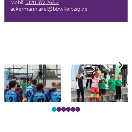
Mobil:
0170 372 763 2
ackermann.axel@bbw-leipzig.de
Tastaturbedienung der Punkte über Pfeiltasten