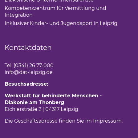
Kompetenzzentrum für Vermittlung und
Integration
(Link öffnet einen neuen Tab)
Inklusiver Kinder- und Jugendsport in Leipzig
(Link öf
Kontaktdaten
Tel. (0341) 26 77-000
info
@dat-leipzig.de
Besuchsadresse:
Werkstatt für behinderte Menschen -
Diakonie am Thonberg
Eichlerstraße 2 | 04317 Leipzig
Die Geschäftsadresse finden Sie im
Impressum
.