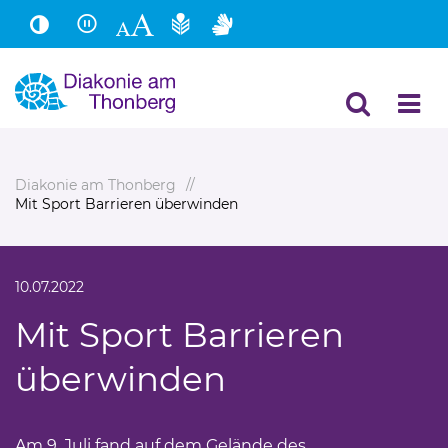
Hauptinhalt
Fußbereich
Diakonie am Thonberg
Mit Sport Barrieren überwinden
10.07.2022
Mit Sport Barrieren
überwinden
Am 9. Juli fand auf dem Gelände des