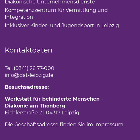
Diakonische Unternehmensdienste
(Link öffnet eine
Kompetenzzentrum für Vermittlung und
Integration
(Link öffnet einen neuen Tab)
Inklusiver Kinder- und Jugendsport in Leipzig
(Link öf
Kontaktdaten
Tel. (0341) 26 77-000
info
@dat-leipzig.de
Besuchsadresse:
Werkstatt für behinderte Menschen -
Diakonie am Thonberg
Eichlerstraße 2 | 04317 Leipzig
Die Geschäftsadresse finden Sie im
Impressum
.