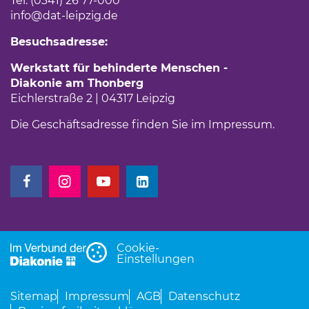
Tel. (0341) 26 77-000
info
@dat-leipzig.de
Besuchsadresse:
Werkstatt für behinderte Menschen -
Diakonie am Thonberg
Eichlerstraße 2 | 04317 Leipzig
Die Geschäftsadresse finden Sie im
Impressum
.
(Link öffnet einen neuen Tab)
(Link öffnet einen neuen Tab)
(Link öffnet einen neuen Tab)
(Link öffnet einen neuen Tab)
Cookie-
Einstellungen
Sitemap
Impressum
AGB
Datenschutz