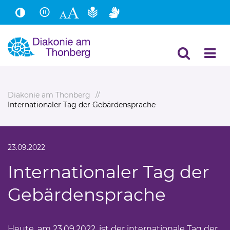
Hauptinhalt
Fußbereich
Diakonie am Thonberg
Internationaler Tag der Gebärdensprache
23.09.2022
Internationaler Tag der
Gebärdensprache
Heute, am 23.09.2022, ist der internationale Tag der