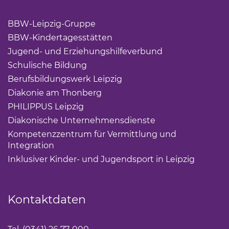
BBW-Leipzig-Gruppe
(Link öffnet einen neuen Tab)
BBW-Kindertagesstätten
(Link öffnet einen neuen Ta
Jugend- und Erziehungshilfeverbund
(Link öffnet ei
Schulische Bildung
(Link öffnet einen neuen Tab)
Berufsbildungswerk Leipzig
(Link öffnet einen neuen 
Diakonie am Thonberg
(Link öffnet einen neuen Tab)
PHILIPPUS Leipzig
(Link öffnet einen neuen Tab)
Diakonische Unternehmensdienste
(Link öffnet eine
Kompetenzzentrum für Vermittlung und
Integration
(Link öffnet einen neuen Tab)
Inklusiver Kinder- und Jugendsport in Leipzig
(Link öf
Kontaktdaten