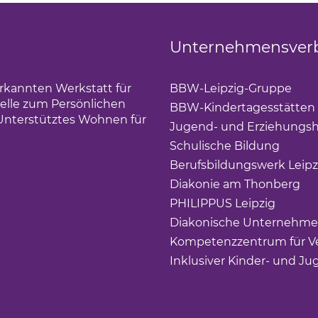
Unternehmensver
erkannten Werkstatt für
BBW-Leipzig-Gruppe
(Lin
elle zum Persönlichen
BBW-Kindertagesstätten
Unterstütztes Wohnen für
Jugend- und Erziehungsh
Schulische Bildung
(Link 
Berufsbildungswerk Leipz
Diakonie am Thonberg
(Li
PHILIPPUS Leipzig
(Link ö
Diakonische Unternehme
Kompetenzzentrum für Ve
Inklusiver Kinder- und Ju