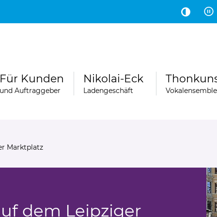
Hauptinhalt
Fußbereich
Für Kunden
Nikolai-Eck
Thonkun
und Auftraggeber
Ladengeschäft
Vokalensemble
er Marktplatz
auf dem Leipziger