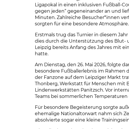
Ligapokal in einen inklusiven Fußball-C
gegen jeden“ gegeneinander an und lief
Minuten. Zahlreiche Besucher*innen verf
sorgten für eine besondere Atmosphäre.
ung
Erstmals trug das Turnier in diesem Ja
dies durch die Unterstützung des Blut
Leipzig bereits Anfang des Jahres mit e
hatte.
au
Am Dienstag, den 26. Mai 2026, folgte da
besondere Fußballerlebnis im Rahmen 
der Fanzone auf dem Leipziger Markt tr
Thonberg, Werkstatt für Menschen mit B
Lindenwerkstätten Panitzsch. Vor intern
Teams bei sommerlichen Temperaturen e
Für besondere Begeisterung sorgte auß
ehemalige Nationaltorwart nahm sich Ze
absolvierte sogar eine kleine Trainingse