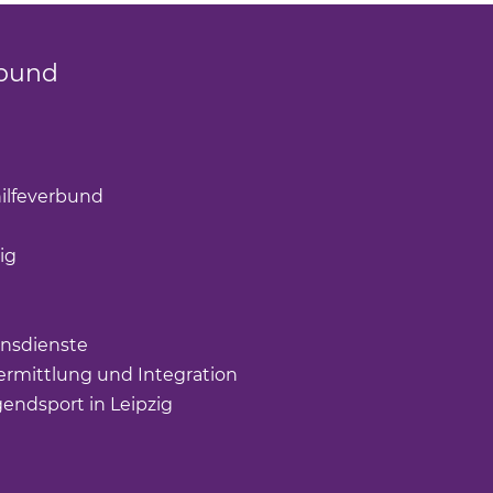
bund
k öffnet einen neuen Tab)
(Link öffnet einen neuen Tab)
ilfeverbund
(Link öffnet einen neuen Tab)
öffnet einen neuen Tab)
ig
(Link öffnet einen neuen Tab)
nk öffnet einen neuen Tab)
ffnet einen neuen Tab)
nsdienste
(Link öffnet einen neuen Tab)
rmittlung und Integration
(Link öffnet einen neuen Tab
gendsport in Leipzig
(Link öffnet einen neuen Tab)