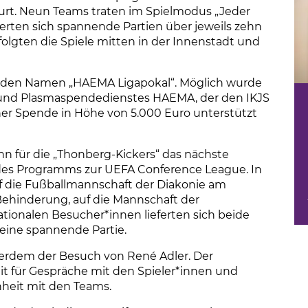
ourt. Neun Teams traten im Spielmodus „Jeder
erten sich spannende Partien über jeweils zehn
olgten die Spiele mitten in der Innenstadt und
hr den Namen „HAEMA Ligapokal“. Möglich wurde
- und Plasmaspendedienstes HAEMA, der den IKJS
iner Spende in Höhe von 5.000 Euro unterstützt
nn für die „Thonberg-Kickers“ das nächste
des Programms zur UEFA Conference League. In
af die Fußballmannschaft der Diakonie am
ehinderung, auf die Mannschaft der
ationalen Besucher*innen lieferten sich beide
ine spannende Partie.
erdem der Besuch von René Adler. Der
it für Gespräche mit den Spieler*innen und
inheit mit den Teams.