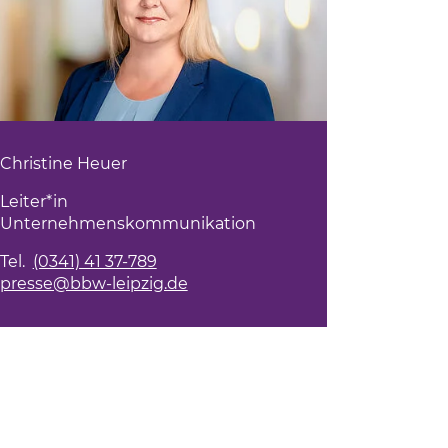
Christine Heuer
Leiter*in
Unternehmenskommunikation
Tel.
(0341) 41 37-789
presse@bbw-leipzig.de