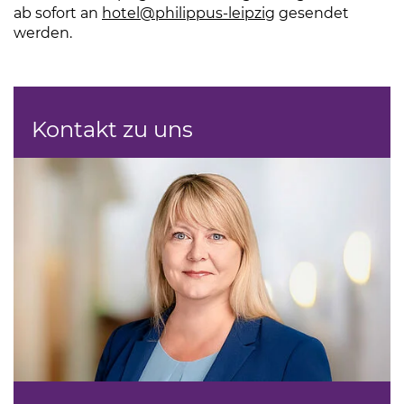
ab sofort an
hotel
@philippus-leipzig
gesendet
werden.
Kontakt zu uns