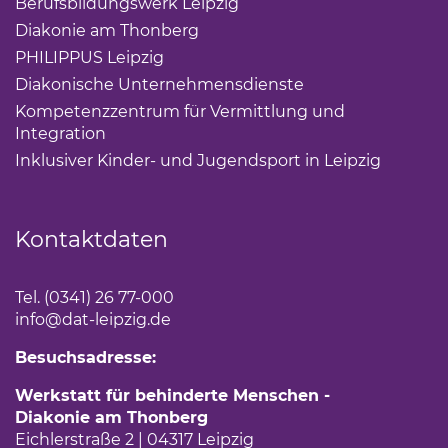
Berufsbildungswerk Leipzig
(Link öffnet einen neuen 
Diakonie am Thonberg
(Link öffnet einen neuen Tab)
PHILIPPUS Leipzig
(Link öffnet einen neuen Tab)
Diakonische Unternehmensdienste
(Link öffnet eine
Kompetenzzentrum für Vermittlung und
Integration
(Link öffnet einen neuen Tab)
Inklusiver Kinder- und Jugendsport in Leipzig
(Link öf
Kontaktdaten
Tel. (0341) 26 77-000
info
@dat-leipzig.de
Besuchsadresse:
Werkstatt für behinderte Menschen -
Diakonie am Thonberg
Eichlerstraße 2 | 04317 Leipzig