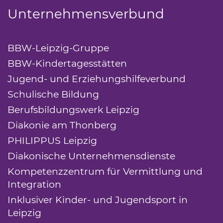
Unternehmensverbund
BBW-Leipzig-Gruppe
(Link öffnet einen neue
BBW-Kindertagesstätten
(Link öffnet einen n
Jugend- und Erziehungshilfeverbund
(Link ö
Schulische Bildung
(Link öffnet einen neuen 
Berufsbildungswerk Leipzig
(Link öffnet eine
Diakonie am Thonberg
(Link öffnet einen neu
PHILIPPUS Leipzig
(Link öffnet einen neuen T
Diakonische Unternehmensdienste
(Link öffn
Kompetenzzentrum für Vermittlung und
Integration
(Link öffnet einen neuen Tab)
Inklusiver Kinder- und Jugendsport in
Leipzig
(Link öffnet einen neuen Tab)