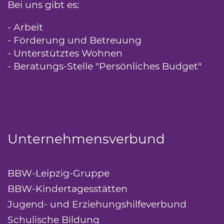
Bei uns gibt es:
- Arbeit
- Förderung und Betreuung
- Unterstütztes Wohnen
- Beratungs-Stelle "Persönliches Budget"
Unternehmensverbund
BBW-Leipzig-Gruppe
(Link öffnet einen neue
BBW-Kindertagesstätten
(Link öffnet einen n
Jugend- und Erziehungshilfeverbund
(Link ö
Schulische Bildung
(Link öffnet einen neuen 