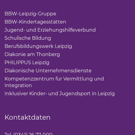
BBW-Leipzig-Gruppe
(Link öffnet einen neuen Tab)
BBW-Kindertagesstätten
(Link öffnet einen neuen Ta
Jugend- und Erziehungshilfeverbund
(Link öffnet ei
Schulische Bildung
(Link öffnet einen neuen Tab)
Berufsbildungswerk Leipzig
(Link öffnet einen neuen 
Diakonie am Thonberg
(Link öffnet einen neuen Tab)
PHILIPPUS Leipzig
(Link öffnet einen neuen Tab)
Diakonische Unternehmensdienste
(Link öffnet eine
Kompetenzzentrum für Vermittlung und
Integration
(Link öffnet einen neuen Tab)
Inklusiver Kinder- und Jugendsport in Leipzig
(Link öf
Kontaktdaten
Tel. (0341) 26 77-000