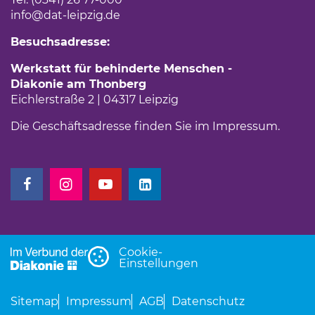
info
@dat-leipzig.de
Besuchsadresse:
Werkstatt für behinderte Menschen -
Diakonie am Thonberg
Eichlerstraße 2 | 04317 Leipzig
Die Geschäftsadresse finden Sie im
Impressum
.
(Link öffnet einen neuen Tab)
(Link öffnet einen neuen Tab)
(Link öffnet einen neuen Tab)
(Link öffnet einen neuen Tab)
Cookie-
Einstellungen
Sitemap
Impressum
AGB
Datenschutz