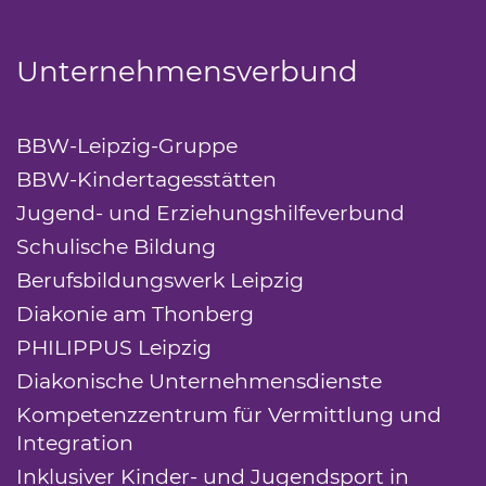
Unternehmensverbund
BBW-Leipzig-Gruppe
(Link öffnet einen neue
BBW-Kindertagesstätten
(Link öffnet einen n
Jugend- und Erziehungshilfeverbund
(Link ö
Schulische Bildung
(Link öffnet einen neuen 
Berufsbildungswerk Leipzig
(Link öffnet eine
Diakonie am Thonberg
(Link öffnet einen neu
PHILIPPUS Leipzig
(Link öffnet einen neuen T
Diakonische Unternehmensdienste
(Link öffn
Kompetenzzentrum für Vermittlung und
Integration
(Link öffnet einen neuen Tab)
Inklusiver Kinder- und Jugendsport in