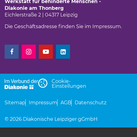
Werkstatt für behinderte Menschen -
Diakonie am Thonberg
Eichlerstraße 2 | 04317 Leipzig
Die Geschäftsadresse finden Sie im
Impressum
.
(Link öffnet einen neuen Tab)
(Link öffnet einen neuen Tab)
(Link öffnet einen neuen Tab)
(Link öffnet einen neuen Tab)
Cookie-
Einstellungen
Sitemap
Impressum
AGB
Datenschutz
© 2026 Diakonische Leipziger gGmbH