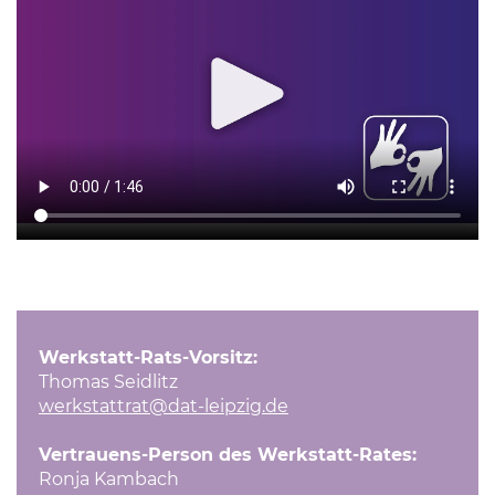
Werkstatt-Rats-Vorsitz:
Thomas Seidlitz
werkstattrat
@dat-leipzig.de
Vertrauens-Person des Werkstatt-Rates:
Ronja Kambach