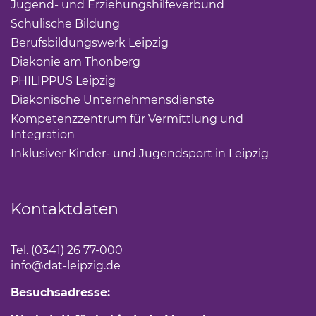
Jugend- und Erziehungshilfeverbund
(Link öffnet ei
Schulische Bildung
(Link öffnet einen neuen Tab)
Berufsbildungswerk Leipzig
(Link öffnet einen neuen 
Diakonie am Thonberg
(Link öffnet einen neuen Tab)
PHILIPPUS Leipzig
(Link öffnet einen neuen Tab)
Diakonische Unternehmensdienste
(Link öffnet eine
Kompetenzzentrum für Vermittlung und
Integration
(Link öffnet einen neuen Tab)
Inklusiver Kinder- und Jugendsport in Leipzig
(Link öf
Kontaktdaten
Tel. (0341) 26 77-000
info
@dat-leipzig.de
Besuchsadresse: