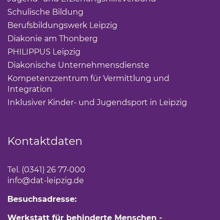
Schulische Bildung
(Link öffnet einen neuen Tab)
Berufsbildungswerk Leipzig
(Link öffnet einen neuen 
Diakonie am Thonberg
(Link öffnet einen neuen Tab)
PHILIPPUS Leipzig
(Link öffnet einen neuen Tab)
Diakonische Unternehmensdienste
(Link öffnet eine
Kompetenzzentrum für Vermittlung und
Integration
(Link öffnet einen neuen Tab)
Inklusiver Kinder- und Jugendsport in Leipzig
(Link öf
Kontaktdaten
Tel. (0341) 26 77-000
info
@dat-leipzig.de
Besuchsadresse:
Werkstatt für behinderte Menschen -