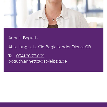
Annett Boguth
Abteilungsleiter*in Begleitender Dienst GB
Tel.
0341 26 77-069
boguth.annett@dat-leipzig.de