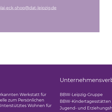
olai-eck-shop
@dat-leipzig.de
Unternehmensver
erkannten Werkstatt für
BBW-Leipzig-Gruppe
(Lin
elle zum Persönlichen
BBW-Kindertagesstätten
Unterstütztes Wohnen für
Jugend- und Erziehungsh