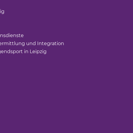
öffnet einen neuen Tab)
ig
(Link öffnet einen neuen Tab)
nk öffnet einen neuen Tab)
ffnet einen neuen Tab)
nsdienste
(Link öffnet einen neuen Tab)
rmittlung und Integration
(Link öffnet einen neuen Tab
gendsport in Leipzig
(Link öffnet einen neuen Tab)