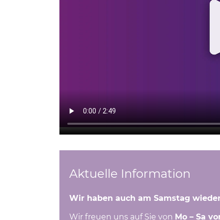
ung
au
Aktuelle Information
Wir haben auch am Samstag wieder
Wir freuen uns auf Sie von
Mo – Sa vo