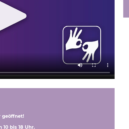
 geöffnet!
n 10 bis 18 Uhr.