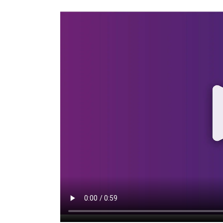
cling
flege
uck