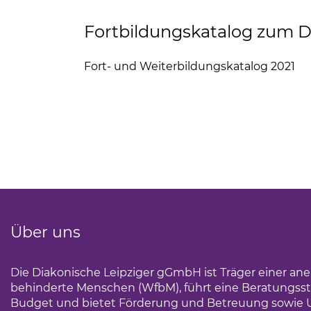
Fortbildungskatalog zum 
Fort- und Weiterbildungskatalog 2021
ung
(Link öffnet einen neuen Tab)
au
Über uns
Die Diakonische Leipziger gGmbH ist Träger einer an
behinderte Menschen (WfbM), führt eine Beratungsst
Budget und bietet Förderung und Betreuung sowie 