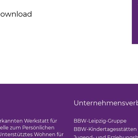
Download
Unternehmensver
erkannten Werkstatt für
BBW-Leipzig-Gruppe
(Lin
elle zum Persönlichen
BBW-Kindertagesstätten
Unterstütztes Wohnen für
Jugend- und Erziehungsh