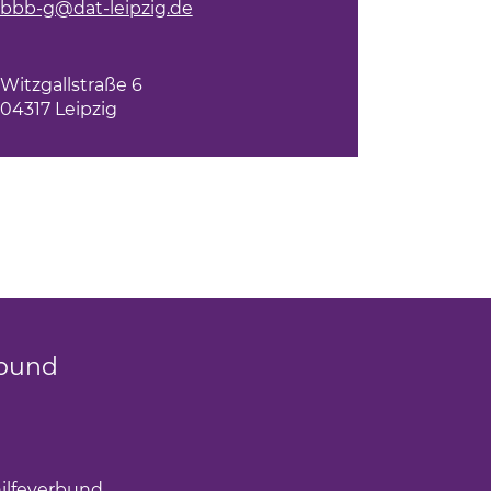
bbb-g@dat-leipzig.de
Witzgallstraße 6
04317 Leipzig
bund
k öffnet einen neuen Tab)
(Link öffnet einen neuen Tab)
ilfeverbund
(Link öffnet einen neuen Tab)