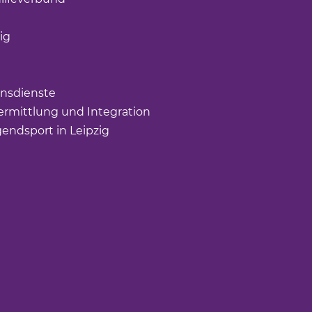
öffnet einen neuen Tab)
ig
(Link öffnet einen neuen Tab)
nk öffnet einen neuen Tab)
ffnet einen neuen Tab)
nsdienste
(Link öffnet einen neuen Tab)
rmittlung und Integration
(Link öffnet einen neuen Tab
gendsport in Leipzig
(Link öffnet einen neuen Tab)